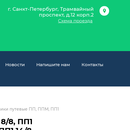
г. Санкт-Петербург, Трамвайный
проспект, д.12 корп.2
Схема проезда
Новости
Напишите нам
Контакты
ики путевые ПП, ППМ, ПП1
8/8, ПП1