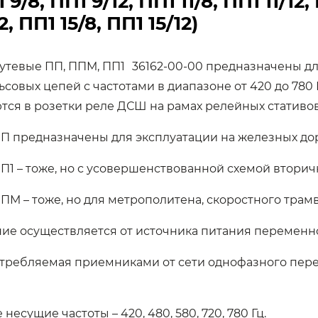
 9/8, ПП1 9/12, ПП1 11/8, ПП1 11/12,
2, ПП1 15/8, ПП1 15/12)
утевые ПП, ППМ, ПП1
36162-00-00 предназначены дл
ьсовых цепей с частотами в диапазоне от 420 до 780
тся в розетки реле ДСШ на рамах релейных стативов
 предназначены для эксплуатации на железных дор
1 – тоже, но с усовершенствованной схемой вторич
М – тоже, но для метрополитена, скоростного трамв
ие осуществляется от источника питания переменного
требляемая приемниками от сети однофазного перем
есущие частоты – 420, 480, 580, 720, 780 Гц.