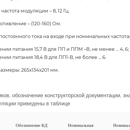
астота модуляции – 8, 12 Гц.
тивление – (120-160) Ом.
остоянного тока на входе при номинальных частотах
нии питания 15,7 В для ПП и ППМ –В, не менее … 4, 6;
нии питания 18,4 В для ПП1-В, не более … 6.
азмеры: 265х134х201 мм.
ков, обозначение конструкторской документации, зн
уляции приведены в таблице
Обозначение КД
Номинальная
Номинал