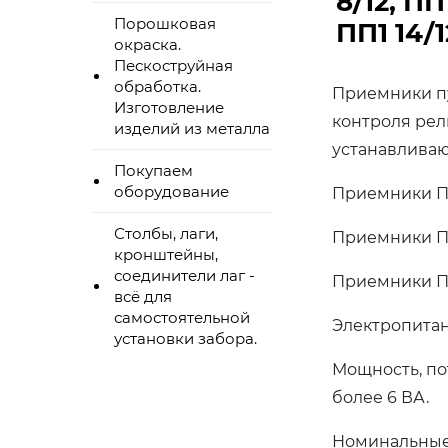
8/12, ПП1
Порошковая
ПП1 14/1
окраска.
Пескоструйная
обработка.
Приемники п
Изготовление
контроля рел
изделий из металла
устанавливаю
Покупаем
оборудование
Приемники ПП
Столбы, лаги,
Приемники ПП
кронштейны,
соединители лаг -
Приемники ПП
всё для
самостоятельной
Электропитан
установки забора.
Мощность, по
более 6 ВА.
Номинальные н