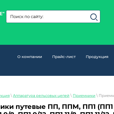
Е"
О компании
Прайс-лист
Продукция
укция
\
Аппаратура рельсовых цепей
\
Приемники
\ Приемн
ки путевые ПП, ППМ, ПП1 (ПП1 