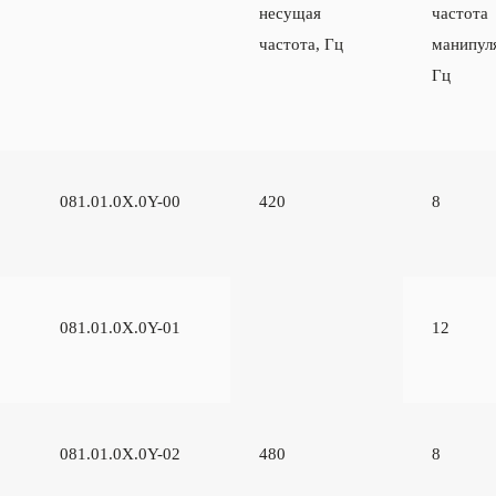
несущая
частота
частота, Гц
манипул
Гц
081.01.0Х.0Y-00
420
8
081.01.0Х.0Y-01
12
081.01.0Х.0Y-02
480
8